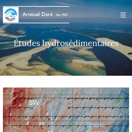
Arnaud Doré
Msc, PhD
Études hydrosédimentaires